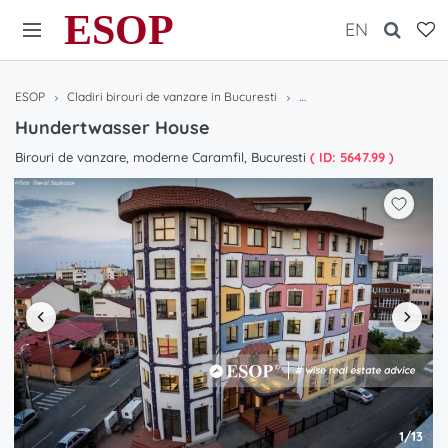
ESOP
EN
ESOP
Cladiri birouri de vanzare in Bucuresti
Hundertwasser House
Hundertwasser House
Birouri de vanzare, moderne Caramfil, Bucuresti
( ID: 5647.99 )
1/13