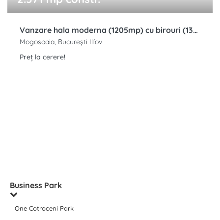
Vanzare hala moderna (1205mp) cu birouri (1341mp), Mogosoaia, 2986mp teren, H-7,75m
Mogosoaia, București Ilfov
Preț la cerere!
Business Park
One Cotroceni Park