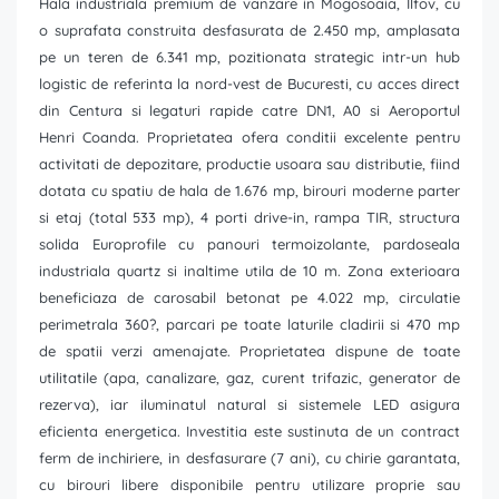
Hala industriala premium de vanzare in Mogosoaia, Ilfov, cu
o suprafata construita desfasurata de 2.450 mp, amplasata
pe un teren de 6.341 mp, pozitionata strategic intr-un hub
logistic de referinta la nord-vest de Bucuresti, cu acces direct
din Centura si legaturi rapide catre DN1, A0 si Aeroportul
Henri Coanda. Proprietatea ofera conditii excelente pentru
activitati de depozitare, productie usoara sau distributie, fiind
dotata cu spatiu de hala de 1.676 mp, birouri moderne parter
si etaj (total 533 mp), 4 porti drive-in, rampa TIR, structura
solida Europrofile cu panouri termoizolante, pardoseala
industriala quartz si inaltime utila de 10 m. Zona exterioara
beneficiaza de carosabil betonat pe 4.022 mp, circulatie
perimetrala 360?, parcari pe toate laturile cladirii si 470 mp
de spatii verzi amenajate. Proprietatea dispune de toate
utilitatile (apa, canalizare, gaz, curent trifazic, generator de
rezerva), iar iluminatul natural si sistemele LED asigura
eficienta energetica. Investitia este sustinuta de un contract
ferm de inchiriere, in desfasurare (7 ani), cu chirie garantata,
cu birouri libere disponibile pentru utilizare proprie sau