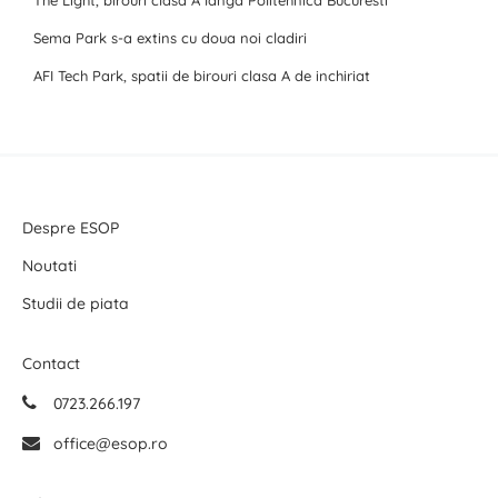
The Light, birouri clasa A langa Politehnica Bucuresti
Sema Park s-a extins cu doua noi cladiri
AFI Tech Park, spatii de birouri clasa A de inchiriat
Despre ESOP
Noutati
Studii de piata
Contact
0723.266.197
office@esop.ro