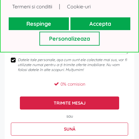
|
Termeni si conditii
Cookie-uri
Respinge
Accepta
Personalizeaza
Datele tale personale, așa cum sunt ele colectate mai sus, vor fi
utilizate numai pentru a-ți trimite oferte imobiliare. Nu vom
folosi datele în alte scopuri. Mulțumim!
0% comision
TRIMITE MESAJ
sau
SUNĂ