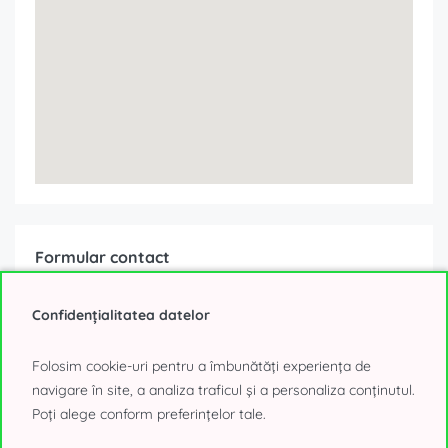
Formular contact
Confidențialitatea datelor
Ești interesat de această ofertă?
Folosim cookie-uri pentru a îmbunătăți experiența de
navigare în site, a analiza traficul și a personaliza conținutul.
Poți alege conform preferințelor tale.