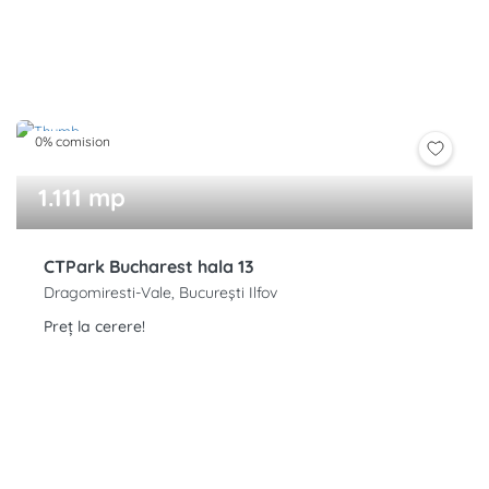
0% comision
1.111 mp
CTPark Bucharest hala 13
Dragomiresti-Vale, București Ilfov
Preț la cerere!