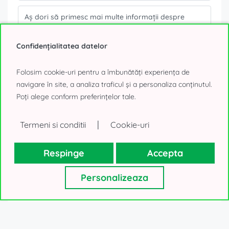
Confidențialitatea datelor
Datele tale personale, așa cum sunt ele colectate mai sus, vor fi
Folosim cookie-uri pentru a îmbunătăți experiența de
utilizate numai pentru a-ți trimite oferte imobiliare. Nu vom
folosi datele în alte scopuri. Mulțumim!
navigare în site, a analiza traficul și a personaliza conținutul.
Poți alege conform preferințelor tale.
0% comision
|
Termeni si conditii
Cookie-uri
TRIMITE MESAJ
Respinge
Accepta
sau
Personalizeaza
SUNĂ