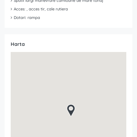
Spatii largi manevrare camioane de mare tonaj
Acces: , acces tir, cale rutiera
Dotari: rampa
Harta