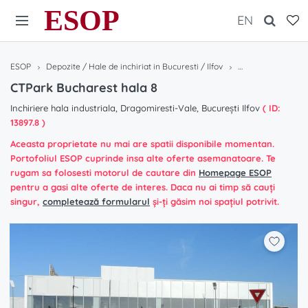
ESOP
EN
ESOP
Depozite / Hale de inchiriat in Bucuresti / Ilfov
CTPark Bucharest 
CTPark Bucharest hala 8
Inchiriere hala industriala, Dragomiresti-Vale, București Ilfov
( ID:
13897.8 )
Aceasta proprietate nu mai are spatii disponibile momentan.
Portofoliul ESOP cuprinde insa alte oferte asemanatoare. Te
rugam sa folosesti motorul de cautare din
Homepage ESOP
pentru a gasi alte oferte de interes. Daca nu ai timp să cauți
singur,
completează formularul
și-ți găsim noi spațiul potrivit.