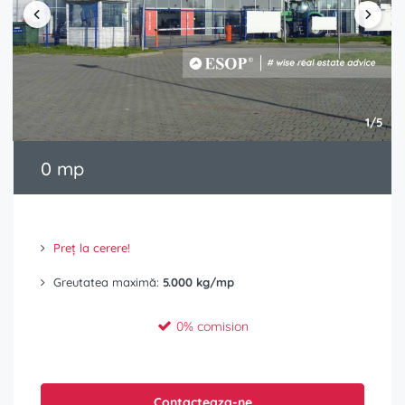
1/5
0 mp
Preț la cerere!
Greutatea maximă:
5.000 kg/mp
0% comision
Contacteaza-ne