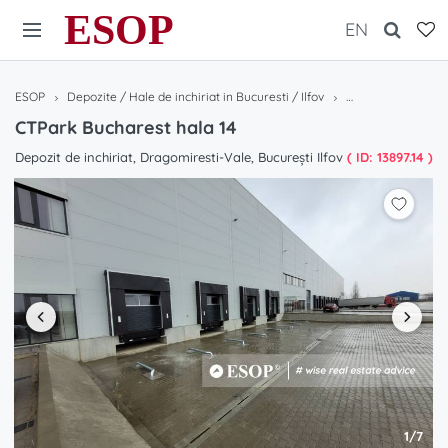
ESOP
EN
ESOP
Depozite / Hale de inchiriat in Bucuresti / Ilfov
CTPark Bucharest 
CTPark Bucharest hala 14
Depozit de inchiriat, Dragomiresti-Vale, București Ilfov
( ID: 13897.14 )
1/7