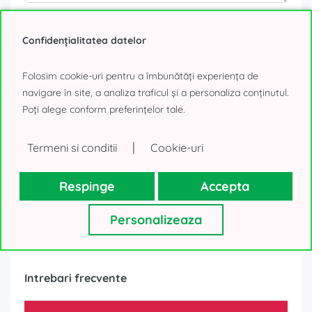
Datele tale personale, așa cum sunt ele colectate mai sus, vor fi
utilizate numai pentru a-ți trimite oferte imobiliare. Nu vom
folosi datele în alte scopuri. Mulțumim!
Confidențialitatea datelor
0% comision
Folosim cookie-uri pentru a îmbunătăți experiența de
navigare în site, a analiza traficul și a personaliza conținutul.
Poți alege conform preferințelor tale.
TRIMITE MESAJ
sau
|
Termeni si conditii
Cookie-uri
SUNĂ
Respinge
Accepta
Personalizeaza
Intrebari frecvente