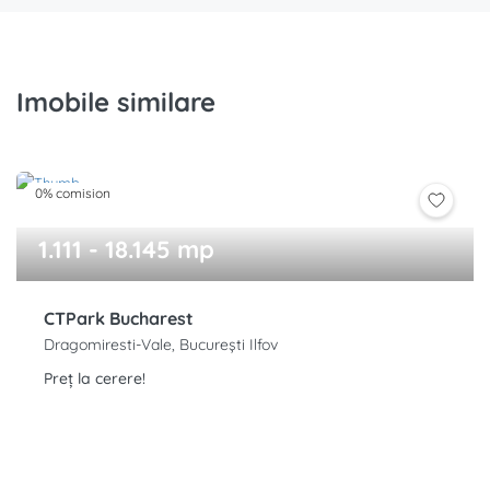
Imobile similare
0% comision
1.111 - 18.145 mp
CTPark Bucharest
Dragomiresti-Vale, București Ilfov
Preț la cerere!