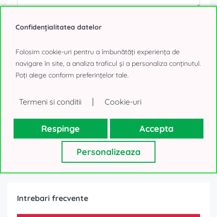
Datele tale personale, așa cum sunt ele colectate mai sus, vor fi
utilizate numai pentru a-ți trimite oferte imobiliare. Nu vom
Confidențialitatea datelor
folosi datele în alte scopuri. Mulțumim!
Folosim cookie-uri pentru a îmbunătăți experiența de
0% comision
space planning gratuit
navigare în site, a analiza traficul și a personaliza conținutul.
Poți alege conform preferințelor tale.
TRIMITE MESAJ
|
Termeni si conditii
Cookie-uri
sau
SUNĂ
Respinge
Accepta
Personalizeaza
Intrebari frecvente