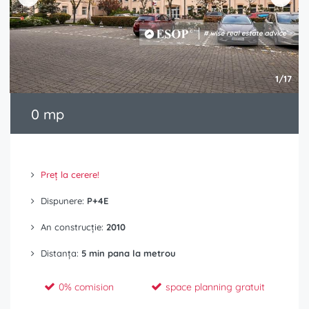
1/17
0 mp
Preț la cerere!
Dispunere:
P+4E
An construcție:
2010
Distanța:
5 min pana la metrou
0% comision
space planning gratuit