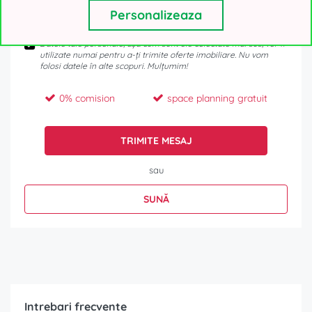
Personalizeaza
Datele tale personale, așa cum sunt ele colectate mai sus, vor fi
utilizate numai pentru a-ți trimite oferte imobiliare. Nu vom
folosi datele în alte scopuri. Mulțumim!
0% comision
space planning gratuit
TRIMITE MESAJ
sau
SUNĂ
Intrebari frecvente