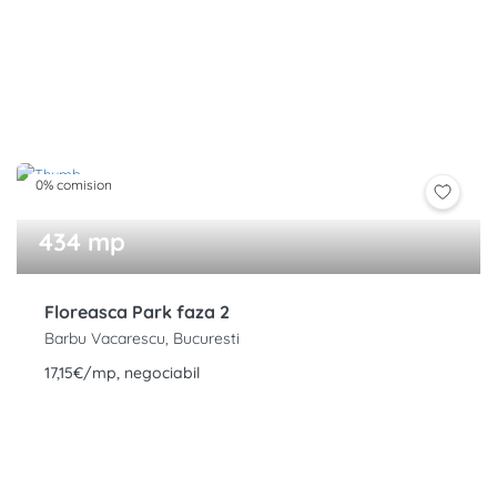
0% comision
434 mp
Floreasca Park faza 2
Barbu Vacarescu, Bucuresti
17,15€/mp, negociabil