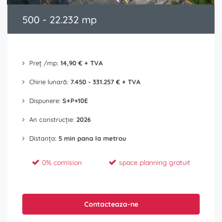
500 - 22.232 mp
Preț /mp:
14,90 € + TVA
Chirie lunară:
7.450 - 331.257 € + TVA
Dispunere:
S+P+10E
An construcție:
2026
Distanța:
5 min pana la metrou
0% comision
space planning gratuit
Contacteaza-ne