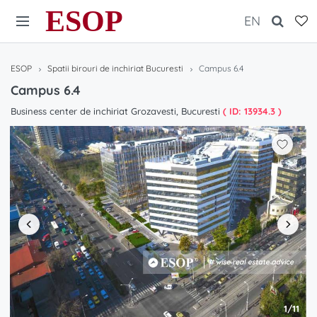
ESOP
EN
ESOP
Spatii birouri de inchiriat Bucuresti
Campus 6.4
Campus 6.4
Business center de inchiriat Grozavesti, Bucuresti
( ID: 13934.3 )
1/11