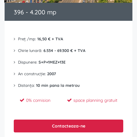
396 - 4.200 mp
Preț /mp:
16,50 € + TVA
Chirie lunară:
6.534 - 69.300 € + TVA
Dispunere:
S+P+1MEZ+13E
An construcție:
2007
Distanța:
10 min pana la metrou
0% comision
space planning gratuit
Contacteaza-ne