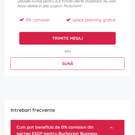
utilizate numai pentru a-ți trimite oferte imobiliare. Nu vom
folosi datele în alte scopuri. Mulțumim!
0% comision
space planning gratuit
TRIMITE MESAJ
sau
SUNĂ
Intrebari frecvente
Cum pot beneficia de 0% comision din
partea ESOP pentru
Bucharest Business