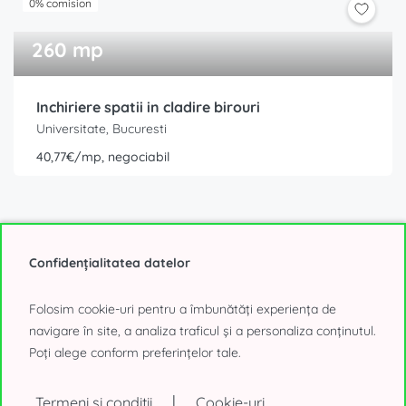
0% comision
260 mp
Inchiriere spatii in cladire birouri
Universitate, Bucuresti
40,77€/mp, negociabil
Confidențialitatea datelor
Folosim cookie-uri pentru a îmbunătăți experiența de
navigare în site, a analiza traficul și a personaliza conținutul.
0% comision
Poți alege conform preferințelor tale.
6.000 - 17.000 mp
|
Termeni si conditii
Cookie-uri