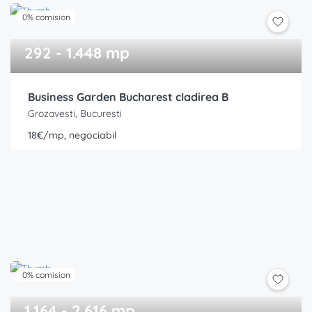
0% comision
292 - 1.448 mp
Business Garden Bucharest cladirea B
Grozavesti, Bucuresti
18€/mp, negociabil
0% comision
1.164 - 2.616 mp