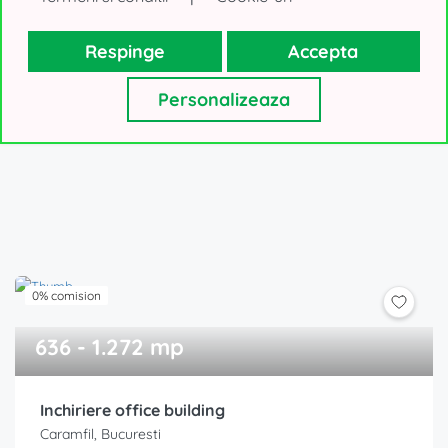
Spatio - cladire de birouri
Respinge
Accepta
Presei Libere, Bucuresti
Preț la cerere!
Personalizeaza
0% comision
636 - 1.272 mp
Inchiriere office building
Caramfil, Bucuresti