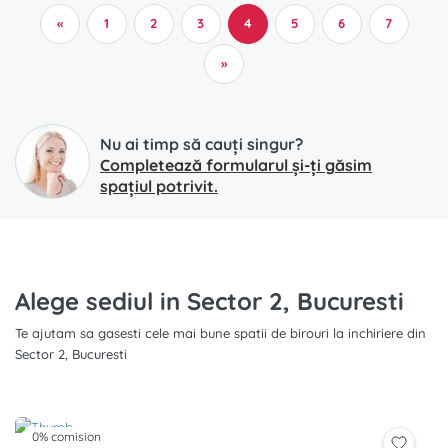
«
1
2
3
4
5
6
7
»
Nu ai timp să cauți singur?
Completează formularul și-ți găsim
spațiul potrivit.
Alege sediul in Sector 2, Bucuresti
Te ajutam sa gasesti cele mai bune spatii de birouri la inchiriere din
Sector 2, Bucuresti
0% comision