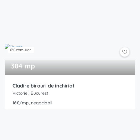
0% comision
384 mp
Cladire birouri de inchiriat
Victoriei, Bucuresti
16€/mp, negociabil