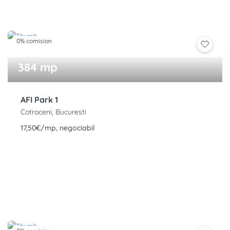
0% comision
384 mp
AFI Park 1
Cotroceni, Bucuresti
17,50€/mp, negociabil