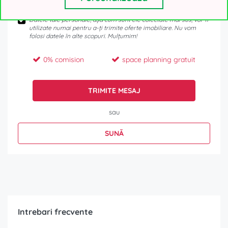
Datele tale personale, așa cum sunt ele colectate mai sus, vor fi
utilizate numai pentru a-ți trimite oferte imobiliare. Nu vom
folosi datele în alte scopuri. Mulțumim!
0% comision
space planning gratuit
TRIMITE MESAJ
sau
SUNĂ
Intrebari frecvente