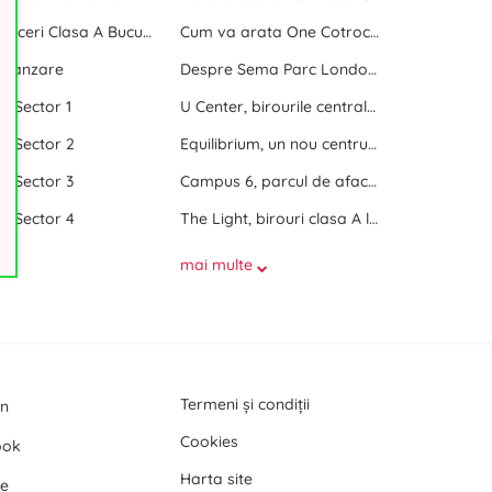
Centre de afaceri Clasa A Bucuresti
Cum va arata One Cotroceni Park
e vanzare
Despre Sema Parc London si Sema Parc Oslo
ri Sector 1
U Center, birourile centrale dintre doua parcuri
ri Sector 2
Equilibrium, un nou centru de birouri langa Promenada Mall
ri Sector 3
Campus 6, parcul de afaceri de langa Politehnica Bucuresti
ri Sector 4
The Light, birouri clasa A langa Politehnica Bucuresti
mai multe
Termeni și condiții
In
Cookies
ook
Harta site
e