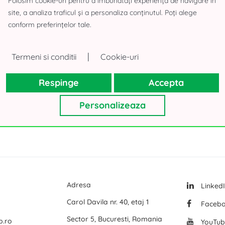
Folosim cookie-uri pentru a îmbunătăți experiența de navigare în
site, a analiza traficul și a personaliza conținutul. Poți alege
Logicor Mogosoaia
conform preferințelor tale.
rea Paris
Olympian South East Bucharest Park
Terenuri d
P3 Logistic Park
Spatii birou
|
Termeni si conditii
Cookie-uri
Toate birourile de inchiriat din Bucuresti
Global Logistics Chitila
Spatii birou
Respinge
Accepta
VGP Park Bucharest
Spatii birou
CTPark Bucharest
Spatii birou
Personalizeaza
mai multe
mai multe
Adresa
Linked
Carol Davila nr. 40, etaj 1
Faceb
Sector 5, Bucuresti, Romania
p.ro
YouTub