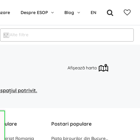
nzare
Despre ESOP
Blog
EN
Alte filtre
Afișează harta
pațiul potrivit.
opulare
Postari populare
inchiriat Romania
Piata birourilor din Bucuresti la inceput de 2025