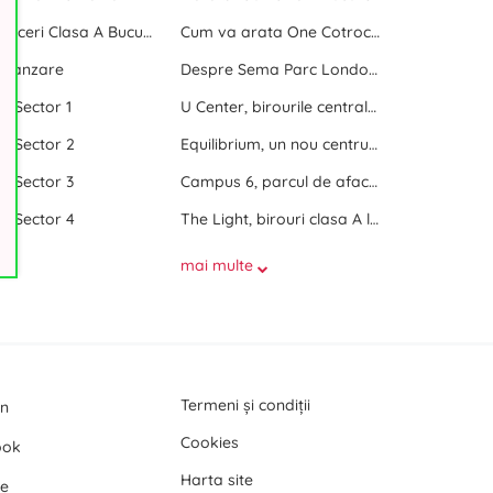
Centre de afaceri Clasa A Bucuresti
Cum va arata One Cotroceni Park
e vanzare
Despre Sema Parc London si Sema Parc Oslo
ri Sector 1
U Center, birourile centrale dintre doua parcuri
ri Sector 2
Equilibrium, un nou centru de birouri langa Promenada Mall
ri Sector 3
Campus 6, parcul de afaceri de langa Politehnica Bucuresti
ri Sector 4
The Light, birouri clasa A langa Politehnica Bucuresti
mai multe
Termeni și condiții
In
Cookies
ook
Harta site
e