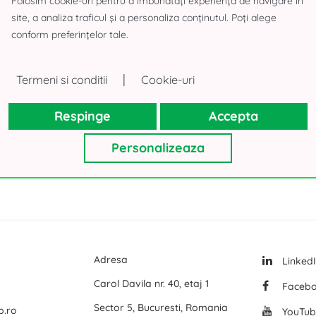
Folosim cookie-uri pentru a îmbunătăți experiența de navigare în
site, a analiza traficul și a personaliza conținutul. Poți alege
Logicor Mogosoaia
conform preferințelor tale.
rea Paris
Olympian South East Bucharest Park
Terenuri d
P3 Logistic Park
Spatii birou
|
Termeni si conditii
Cookie-uri
Toate birourile de inchiriat din Bucuresti
Global Logistics Chitila
Spatii birou
Respinge
Accepta
VGP Park Bucharest
Spatii birou
CTPark Bucharest
Spatii birou
Personalizeaza
mai multe
mai multe
Adresa
Linked
Carol Davila nr. 40, etaj 1
Faceb
Sector 5, Bucuresti, Romania
p.ro
YouTub