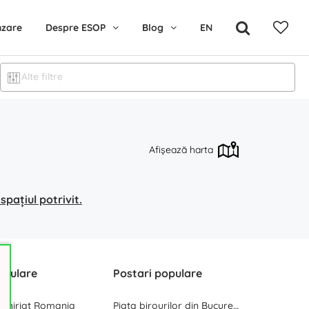
nzare
Despre ESOP
Blog
EN
Alte filtre
Afișează harta
pațiul potrivit.
opulare
Postari populare
inchiriat Romania
Piata birourilor din Bucuresti la inceput de 2025