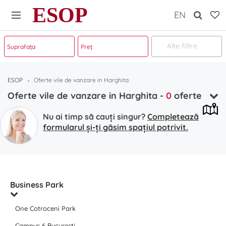
ESOP
EN
Alte filtre
ESOP
Oferte vile de vanzare in Harghita
Oferte vile de vanzare in Harghita
-
0
oferte
Nu ai timp să cauți singur?
Completează
formularul și-ți găsim spațiul potrivit.
Business Park
One Cotroceni Park
Campus 6 Bucuresti