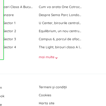
Centre de afaceri Clasa A Bucuresti
Cum va arata One Cotroceni Park
e vanzare
Despre Sema Parc London si Sema Parc Oslo
ri Sector 1
U Center, birourile centrale dintre doua parcuri
ri Sector 2
Equilibrium, un nou centru de birouri langa Promenada Mall
ri Sector 3
Campus 6, parcul de afaceri de langa Politehnica Bucuresti
ri Sector 4
The Light, birouri clasa A langa Politehnica Bucuresti
mai multe
Termeni și condiții
In
Cookies
ook
Harta site
e