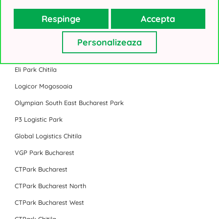
Sky Tower
Respinge
Accepta
Toate birourile de inchiriat din Bucuresti
Personalizeaza
Parc Industrial
Eli Park Chitila
Logicor Mogosoaia
Olympian South East Bucharest Park
P3 Logistic Park
Global Logistics Chitila
VGP Park Bucharest
CTPark Bucharest
CTPark Bucharest North
CTPark Bucharest West