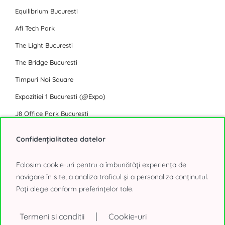
Equilibrium Bucuresti
Afi Tech Park
The Light Bucuresti
The Bridge Bucuresti
Timpuri Noi Square
Expozitiei 1 Bucuresti (@Expo)
J8 Office Park Bucuresti
Toate Business Park-urile Bucuresti
Confidențialitatea datelor
Birouri de inchiriat Bucuresti
Folosim cookie-uri pentru a îmbunătăți experiența de
navigare în site, a analiza traficul și a personaliza conținutul.
Floreasca Tower
Poți alege conform preferințelor tale.
Olympia Tower
Sema Parc Cladirea Paris
|
Termeni si conditii
Cookie-uri