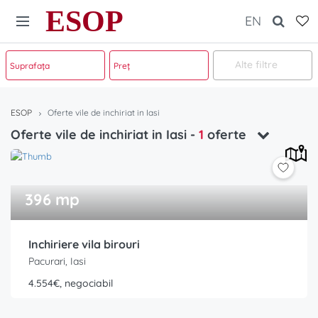
ESOP
EN
Alte filtre
ESOP
Oferte vile de inchiriat in Iasi
Oferte vile de inchiriat in Iasi
-
1
oferte
396 mp
Inchiriere vila birouri
Pacurari, Iasi
4.554€, negociabil