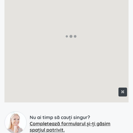
Nu ai timp să cauți singur?
Completează formularul și-ți găsim
spațiul potrivit.