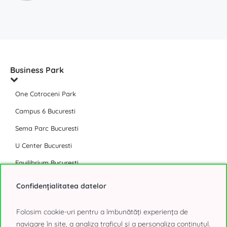
Business Park
One Cotroceni Park
Campus 6 Bucuresti
Sema Parc Bucuresti
U Center Bucuresti
Equilibrium Bucuresti
Afi Tech Park
Confidențialitatea datelor
The Light Bucuresti
Folosim cookie-uri pentru a îmbunătăți experiența de
The Bridge Bucuresti
navigare în site, a analiza traficul și a personaliza conținutul.