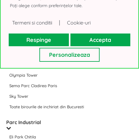
Timpuri Noi Square
Poți alege conform preferințelor tale.
Expozitiei 1 Bucuresti (@Expo)
|
Termeni si conditii
Cookie-uri
J8 Office Park Bucuresti
Toate Business Park-urile Bucuresti
Respinge
Accepta
Birouri de inchiriat Bucuresti
Personalizeaza
Floreasca Tower
Olympia Tower
Sema Parc Cladirea Paris
Sky Tower
Toate birourile de inchiriat din Bucuresti
Parc Industrial
Eli Park Chitila