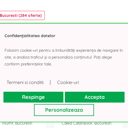
 Bucuresti (284 oferte)
Confidențialitatea datelor
Folosim cookie-uri pentru a îmbunătăți experiența de navigare în
site, a analiza traficul și a personaliza conținutul. Poți alege
tru consolidarea echipei
conform preferințelor tale.
|
Termeni si conditii
Cookie-uri
 mp
968 mp
Respinge
Accepta
Personalizeaza
in vila la inchiriere
Spatii in vila la inchiriere
 Triumf, Bucuresti
Calea Calarasilor, Bucuresti