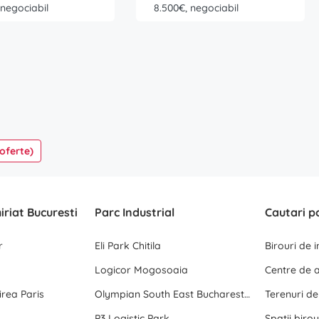
 negociabil
8.500€, negociabil
 oferte)
hiriat Bucuresti
Parc Industrial
Cautari p
r
Eli Park Chitila
Birouri de 
Logicor Mogosoaia
rea Paris
Olympian South East Bucharest Park
Terenuri d
P3 Logistic Park
Spatii birou