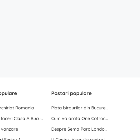
opulare
Postari populare
inchiriat Romania
Piata birourilor din Bucuresti la inceput de 2025
Centre de afaceri Clasa A Bucuresti
Cum va arata One Cotroceni Park
e vanzare
Despre Sema Parc London si Sema Parc Oslo
ri Sector 1
U Center, birourile centrale dintre doua parcuri