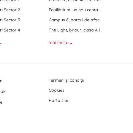
ri Sector 2
Equilibrium, un nou centru de birouri langa Promenada Mall
ri Sector 3
Campus 6, parcul de afaceri de langa Politehnica Bucuresti
ri Sector 4
The Light, birouri clasa A langa Politehnica Bucuresti
mai multe
Termeni și condiții
In
Cookies
ook
Harta site
e