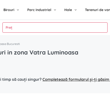
Birouri
Parc Industrial
Hale
Terenuri de va
inoasa Bucuresti
rouri in zona Vatra Luminoasa
i timp să cauți singur?
Completează formularul și-ți găsim s