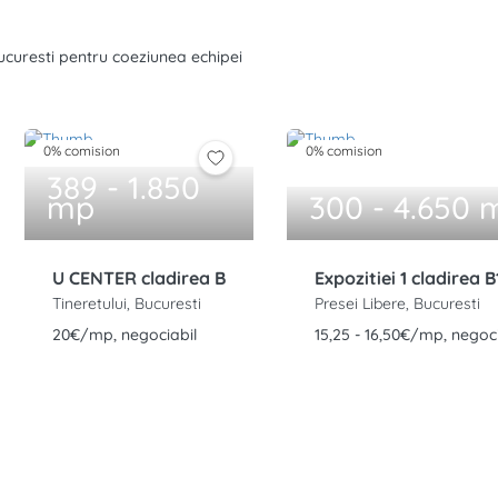
 Bucuresti pentru coeziunea echipei
0% comision
0% comision
389 - 1.850
mp
300 - 4.650 
U CENTER cladirea B
Expozitiei 1 cladirea B
Tineretului, Bucuresti
Presei Libere, Bucuresti
20€/mp, negociabil
15,25 - 16,50€/mp, negoci