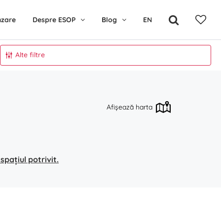
nzare
Despre ESOP
Blog
EN
Alte filtre
Afișează harta
pațiul potrivit.