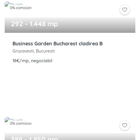
0% comision
292 - 1.448 mp
Business Garden Bucharest cladirea B
Grozavesti, Bucuresti
18€/mp, negociabil
0% comision
389 - 1.850 mp