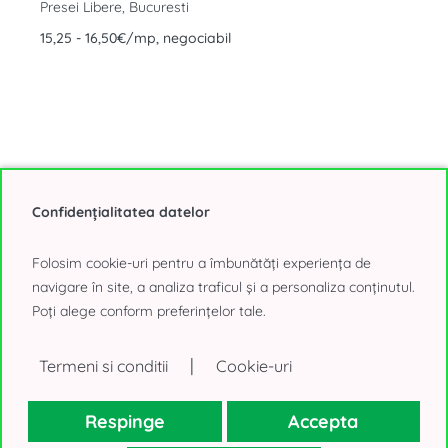
Presei Libere, Bucuresti
15,25 - 16,50€/mp, negociabil
Confidențialitatea datelor
Afiseaza toate Cladirile de birouri de inchiriat din Bucuresti
(283 oferte)
Folosim cookie-uri pentru a îmbunătăți experiența de
navigare în site, a analiza traficul și a personaliza conținutul.
Poți alege conform preferințelor tale.
|
Termeni si conditii
Cookie-uri
Alege sediul intr-o Vila
Iti gasim sediul potrivit intr-o vila din Bucuresti pentru consolidarea
Respinge
Accepta
echipei