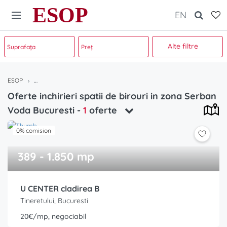
ESOP
EN
Alte filtre
ESOP
Oferte inchirieri spatii de birouri in zona Serban Voda Bucuresti
Oferte inchirieri spatii de birouri in zona Serban
Voda Bucuresti
-
1
oferte
0% comision
389 - 1.850 mp
U CENTER cladirea B
Tineretului, Bucuresti
20€/mp, negociabil