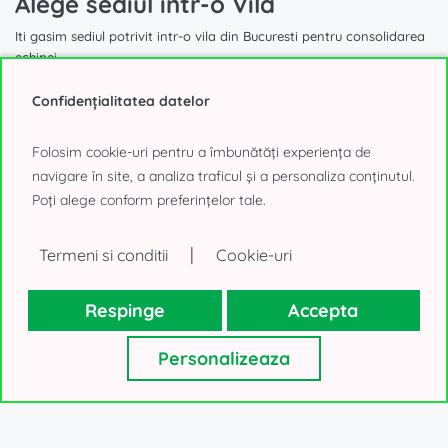
Alege sediul intr-o Vila
Iti gasim sediul potrivit intr-o vila din Bucuresti pentru consolidarea
echipei
Confidențialitatea datelor
Folosim cookie-uri pentru a îmbunătăți experiența de
navigare în site, a analiza traficul și a personaliza conținutul.
1.740 mp
Poți alege conform preferințelor tale.
|
Birouri de inchiriat in vila
Termeni si conditii
Cookie-uri
Aviatorilor, Bucuresti
Respinge
Accepta
40.000€, negociabil
Personalizeaza