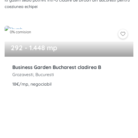
Iti gasim sediu potrivit intr-o cladire de birouri din Bucuresti pentru
coeziunea echipei
0% comision
292 - 1.448 mp
Business Garden Bucharest cladirea B
Grozavesti, Bucuresti
18€/mp, negociabil