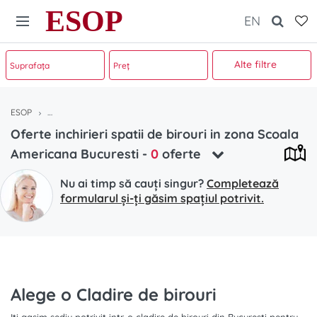
ESOP
EN
Alte filtre
ESOP
Oferte inchirieri spatii de birouri in zona Scoala Americana Bucurest
Oferte inchirieri spatii de birouri in zona Scoala
Americana Bucuresti
-
0
oferte
Nu ai timp să cauți singur?
Completează
formularul și-ți găsim spațiul potrivit.
Alege o Cladire de birouri