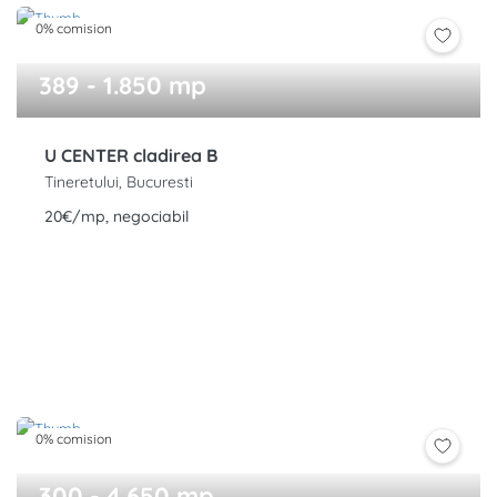
0% comision
389 - 1.850 mp
U CENTER cladirea B
Tineretului, Bucuresti
20€/mp, negociabil
0% comision
300 - 4.650 mp