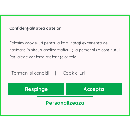
Confidențialitatea datelor
Folosim cookie-uri pentru a îmbunătăți experiența de
0% comision
navigare în site, a analiza traficul și a personaliza conținutul.
Poți alege conform preferințelor tale.
389 - 1.850 mp
|
Termeni si conditii
Cookie-uri
U CENTER cladirea B
Tineretului, Bucuresti
Respinge
Accepta
20€/mp, negociabil
Personalizeaza