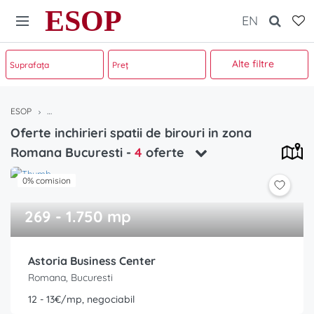
ESOP
EN
Alte filtre
ESOP
Oferte inchirieri spatii de birouri in zona Romana Bucuresti
Oferte inchirieri spatii de birouri in zona
Romana Bucuresti
-
4
oferte
0% comision
269 - 1.750 mp
Astoria Business Center
Romana, Bucuresti
12 - 13€/mp, negociabil