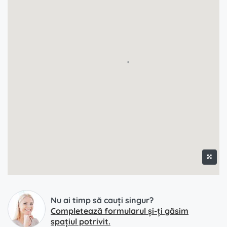
Nu ai timp să cauți singur?
Completează formularul și-ți găsim
spațiul potrivit.