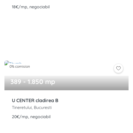
18€/mp, negociabil
0% comision
389 - 1.850 mp
U CENTER cladirea B
Tineretului, Bucuresti
20€/mp, negociabil