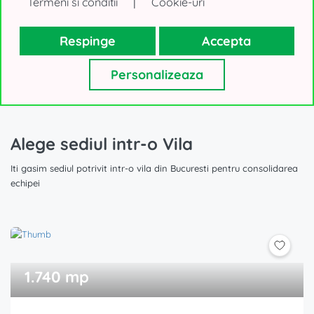
|
Termeni si conditii
Cookie-uri
Respinge
Accepta
Afiseaza toate Cladirile de birouri de inchiriat din Bucuresti
(284 oferte)
Personalizeaza
Alege sediul intr-o Vila
Iti gasim sediul potrivit intr-o vila din Bucuresti pentru consolidarea
echipei
1.740 mp