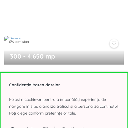
0% comision
300 - 4.650 mp
Expozitiei 1 cladirea B1
Presei Libere, Bucuresti
Confidențialitatea datelor
15,25 - 16,50€/mp, negociabil
Folosim cookie-uri pentru a îmbunătăți experiența de
navigare în site, a analiza traficul și a personaliza conținutul.
Poți alege conform preferințelor tale.