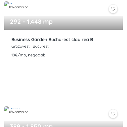
0% comision
292 - 1.448 mp
Business Garden Bucharest cladirea B
Grozavesti, Bucuresti
18€/mp, negociabil
0% comision
389 - 1.850 mp