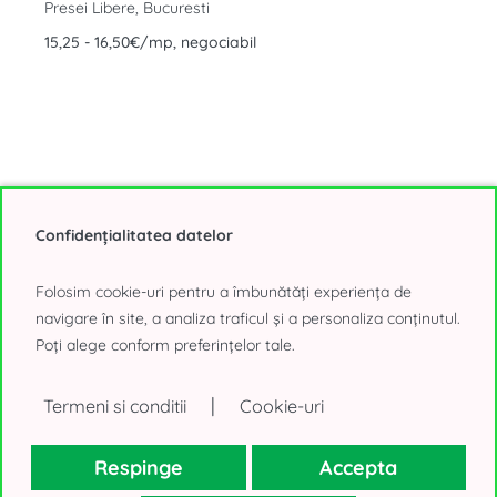
Presei Libere, Bucuresti
15,25 - 16,50€/mp, negociabil
Confidențialitatea datelor
Afiseaza toate Cladirile de birouri de inchiriat din Bucuresti
(283 oferte)
Folosim cookie-uri pentru a îmbunătăți experiența de
navigare în site, a analiza traficul și a personaliza conținutul.
Poți alege conform preferințelor tale.
|
Termeni si conditii
Cookie-uri
Alege sediul intr-o Vila
Iti gasim sediul potrivit intr-o vila din Bucuresti pentru consolidarea
Respinge
Accepta
echipei