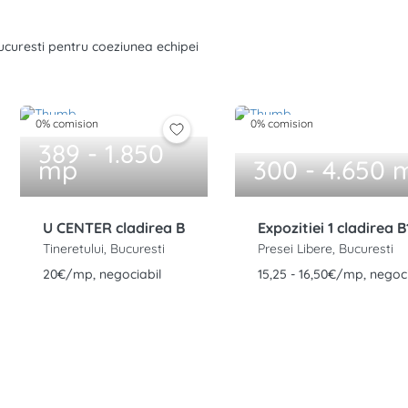
 Bucuresti pentru coeziunea echipei
0% comision
0% comision
389 - 1.850
mp
300 - 4.650 
U CENTER cladirea B
Expozitiei 1 cladirea B
Tineretului, Bucuresti
Presei Libere, Bucuresti
20€/mp, negociabil
15,25 - 16,50€/mp, negoci