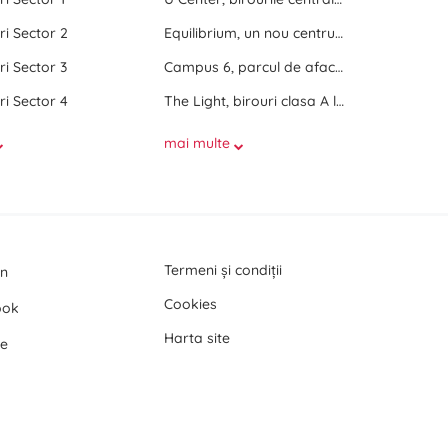
ri Sector 2
Equilibrium, un nou centru de birouri langa Promenada Mall
ri Sector 3
Campus 6, parcul de afaceri de langa Politehnica Bucuresti
ri Sector 4
The Light, birouri clasa A langa Politehnica Bucuresti
mai multe
Termeni și condiții
In
Cookies
ook
Harta site
e