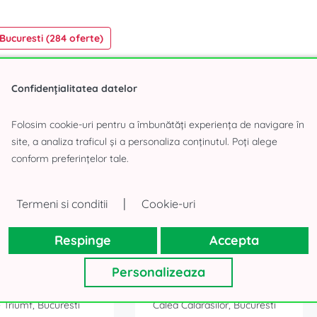
 Bucuresti (284 oferte)
Confidențialitatea datelor
Folosim cookie-uri pentru a îmbunătăți experiența de navigare în
site, a analiza traficul și a personaliza conținutul. Poți alege
tru consolidarea echipei
conform preferințelor tale.
|
Termeni si conditii
Cookie-uri
 mp
968 mp
Respinge
Accepta
Personalizeaza
in vila la inchiriere
Spatii in vila la inchiriere
 Triumf, Bucuresti
Calea Calarasilor, Bucuresti