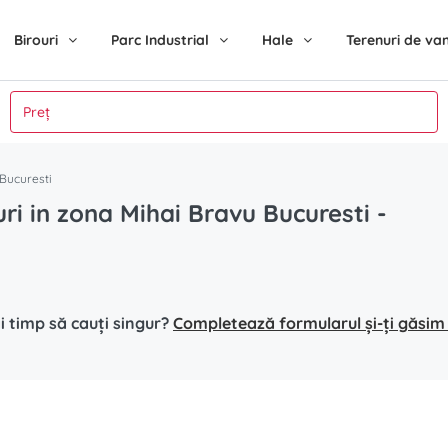
Birouri
Parc Industrial
Hale
Terenuri de va
 Bucuresti
ouri in zona Mihai Bravu Bucuresti
-
i timp să cauți singur?
Completează formularul și-ți găsim s