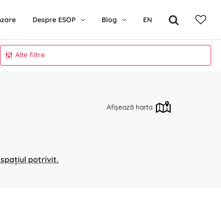
nzare
Despre ESOP
Blog
EN
Alte filtre
Afișează harta
pațiul potrivit.