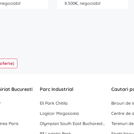
 negociabil
8.500€, negociabil
 oferte)
hiriat Bucuresti
Parc Industrial
Cautari p
r
Eli Park Chitila
Birouri de 
Logicor Mogosoaia
rea Paris
Olympian South East Bucharest Park
Terenuri d
P3 Logistic Park
Spatii birou