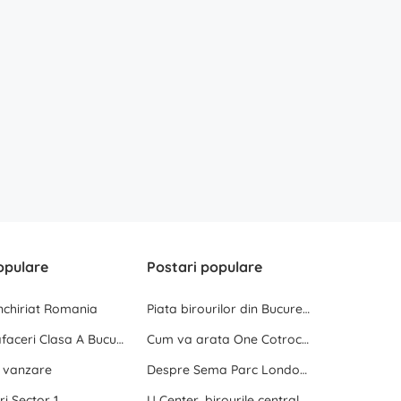
opulare
Postari populare
inchiriat Romania
Piata birourilor din Bucuresti la inceput de 2025
Centre de afaceri Clasa A Bucuresti
Cum va arata One Cotroceni Park
e vanzare
Despre Sema Parc London si Sema Parc Oslo
ri Sector 1
U Center, birourile centrale dintre doua parcuri