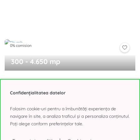
0% comision
300 - 4.650 mp
Expozitiei 1 cladirea B1
Presei Libere, Bucuresti
Confidențialitatea datelor
15,25 - 16,50€/mp, negociabil
Folosim cookie-uri pentru a îmbunătăți experiența de
navigare în site, a analiza traficul și a personaliza conținutul.
Poți alege conform preferințelor tale.