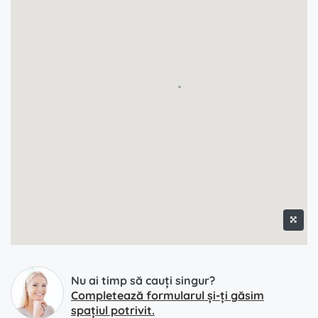
Nu ai timp să cauți singur?
Completează formularul și-ți găsim
spațiul potrivit.