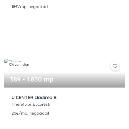
18€/mp, negociabil
0% comision
389 - 1.850 mp
U CENTER cladirea B
Tineretului, Bucuresti
20€/mp, negociabil