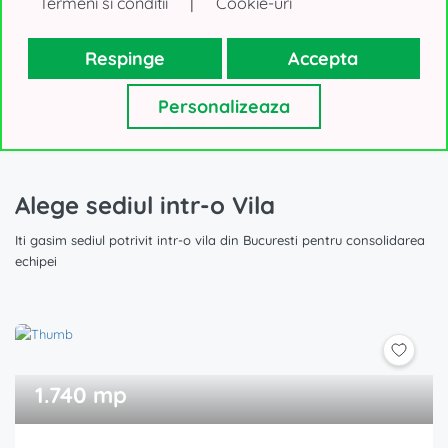
|
Termeni si conditii
Cookie-uri
Respinge
Accepta
Afiseaza toate Cladirile de birouri de inchiriat din Bucuresti
(283 oferte)
Personalizeaza
Alege sediul intr-o Vila
Iti gasim sediul potrivit intr-o vila din Bucuresti pentru consolidarea
echipei
1.740 mp