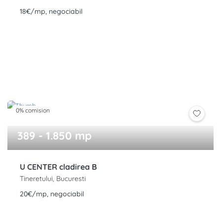
18€/mp, negociabil
0% comision
389 - 1.850 mp
U CENTER cladirea B
Tineretului, Bucuresti
20€/mp, negociabil