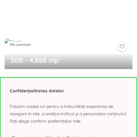
0% comision
300 - 4.650 mp
Expozitiei 1 cladirea B1
Presei Libere, Bucuresti
Confidențialitatea datelor
15,25 - 16,50€/mp, negociabil
Folosim cookie-uri pentru a îmbunătăți experiența de
navigare în site, a analiza traficul și a personaliza conținutul.
Poți alege conform preferințelor tale.