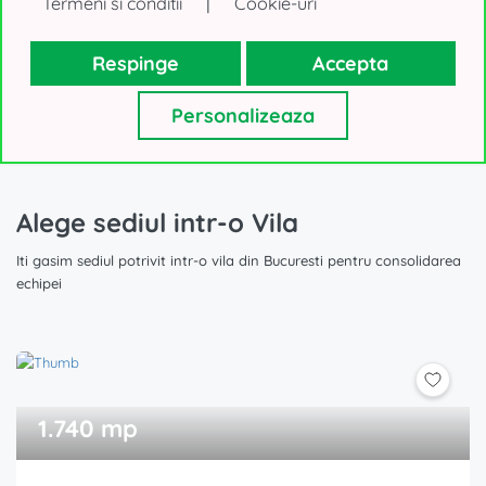
|
Termeni si conditii
Cookie-uri
Respinge
Accepta
Afiseaza toate Cladirile de birouri de inchiriat din Bucuresti
(284 oferte)
Personalizeaza
Alege sediul intr-o Vila
Iti gasim sediul potrivit intr-o vila din Bucuresti pentru consolidarea
echipei
1.740 mp