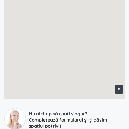
Nu ai timp să cauți singur?
Completează formularul și-ți găsim
spațiul potrivit.