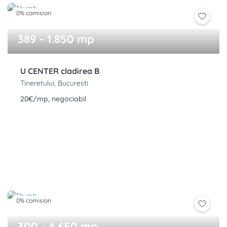
0% comision
389 - 1.850 mp
U CENTER cladirea B
Tineretului, Bucuresti
20€/mp, negociabil
0% comision
300 - 4.650 mp