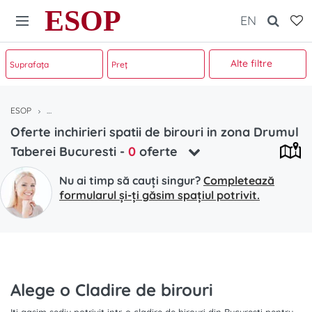
ESOP
EN
Alte filtre
ESOP
Oferte inchirieri spatii de birouri in zona Drumul Taberei Bucuresti
Oferte inchirieri spatii de birouri in zona Drumul
Taberei Bucuresti
-
0
oferte
Nu ai timp să cauți singur?
Completează
formularul și-ți găsim spațiul potrivit.
Alege o Cladire de birouri