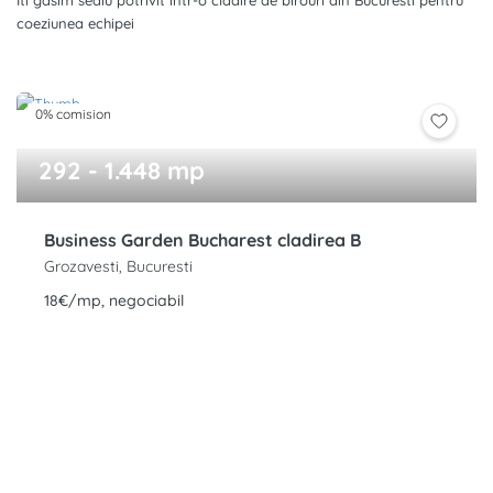
Iti gasim sediu potrivit intr-o cladire de birouri din Bucuresti pentru
coeziunea echipei
0% comision
292 - 1.448 mp
Business Garden Bucharest cladirea B
Grozavesti, Bucuresti
18€/mp, negociabil