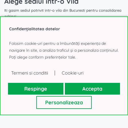
Alege sediul intr-o Vila
Iti gasim sediul potrivit intr-o vila din Bucuresti pentru consolidarea
echipei
Confidențialitatea datelor
Folosim cookie-uri pentru a îmbunătăți experiența de
navigare în site, a analiza traficul și a personaliza conținutul.
1.740 mp
Poți alege conform preferințelor tale.
|
Birouri de inchiriat in vila
Termeni si conditii
Cookie-uri
Aviatorilor, Bucuresti
Respinge
Accepta
40.000€, negociabil
Personalizeaza