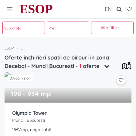
ESOP
EN
Alte filtre
ESOP
Oferte inchirieri spatii de birouri in zona Decebal - Muncii Bucuresti
Oferte inchirieri spatii de birouri in zona
Decebal - Muncii Bucuresti
-
1
oferte
0% comision
198 - 934 mp
Olympia Tower
Muncii, Bucuresti
15€/mp, negociabil