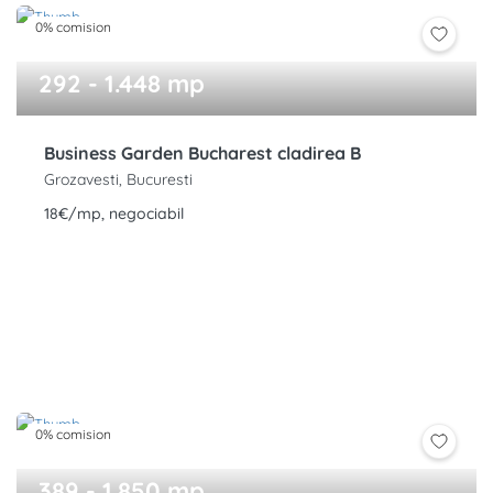
0% comision
292 - 1.448 mp
Business Garden Bucharest cladirea B
Grozavesti, Bucuresti
18€/mp, negociabil
0% comision
389 - 1.850 mp