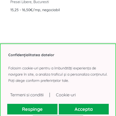
Presei Libere, Bucuresti
15,25 - 16,50€/mp, negociabil
Confidențialitatea datelor
Afiseaza toate Cladirile de birouri de inchiriat din Bucuresti
(283 oferte)
Folosim cookie-uri pentru a îmbunătăți experiența de
navigare în site, a analiza traficul și a personaliza conținutul.
Poți alege conform preferințelor tale.
|
Termeni si conditii
Cookie-uri
Alege sediul intr-o Vila
Iti gasim sediul potrivit intr-o vila din Bucuresti pentru consolidarea
Respinge
Accepta
echipei