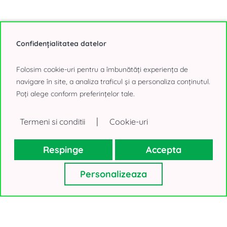
Confidențialitatea datelor
0% comision
Folosim cookie-uri pentru a îmbunătăți experiența de
navigare în site, a analiza traficul și a personaliza conținutul.
389 - 1.850 mp
Poți alege conform preferințelor tale.
U CENTER cladirea B
|
Termeni si conditii
Cookie-uri
Tineretului, Bucuresti
20€/mp, negociabil
Respinge
Accepta
Personalizeaza