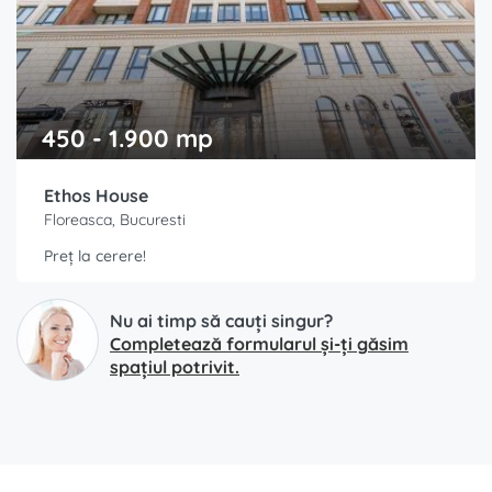
450 - 1.900 mp
Ethos House
Floreasca, Bucuresti
Preț la cerere!
Nu ai timp să cauți singur?
Completează formularul și-ți găsim
spațiul potrivit.