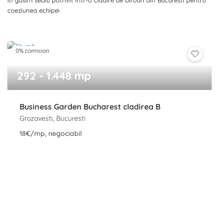
Iti gasim sediu potrivit intr-o cladire de birouri din Bucuresti pentru
coeziunea echipei
0% comision
292 - 1.448 mp
Business Garden Bucharest cladirea B
Grozavesti, Bucuresti
18€/mp, negociabil