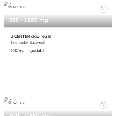
0% comision
389 - 1.850 mp
U CENTER cladirea B
Tineretului, Bucuresti
20€/mp, negociabil
0% comision
300 - 4.650 mp