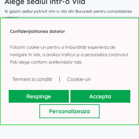
Alege sediul intr-o Vila
Iti gasim sediul potrivit intr-o vila din Bucuresti pentru consolidarea
echipei
Confidențialitatea datelor
Folosim cookie-uri pentru a îmbunătăți experiența de
navigare în site, a analiza traficul și a personaliza conținutul.
1.740 mp
Poți alege conform preferințelor tale.
|
Birouri de inchiriat in vila
Termeni si conditii
Cookie-uri
Aviatorilor, Bucuresti
Respinge
Accepta
40.000€, negociabil
Personalizeaza