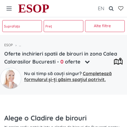
ESOP
EN
Alte filtre
ESOP
Oferte inchirieri spatii de birouri in zona Calea Calarasilor Bucuresti
Oferte inchirieri spatii de birouri in zona Calea
Calarasilor Bucuresti
-
0
oferte
Nu ai timp să cauți singur?
Completează
formularul și-ți găsim spațiul potrivit.
Alege o Cladire de birouri