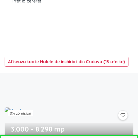
Preț la cerere!
Afiseaza toate Halele de inchiriat din Craiova (13 oferte)
0% comision
3.000 - 8.298 mp