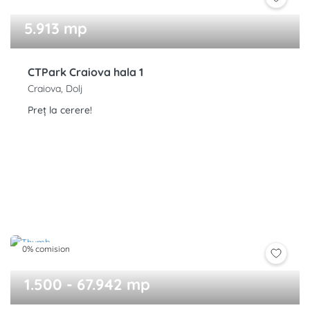
5.913 mp
CTPark Craiova hala 1
Craiova, Dolj
Preț la cerere!
0% comision
1.500 - 67.942 mp