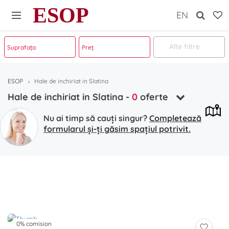
ESOP
EN
Alte filtre
ESOP
Hale de inchiriat in Slatina
Hale de inchiriat in Slatina
-
0
oferte
Nu ai timp să cauți singur?
Completează
formularul și-ți găsim spațiul potrivit.
0% comision