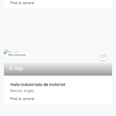
Preț la cerere!
0% comision
0 mp
Hala industriala de inchiriat
Bascov, Argeș
Preț la cerere!