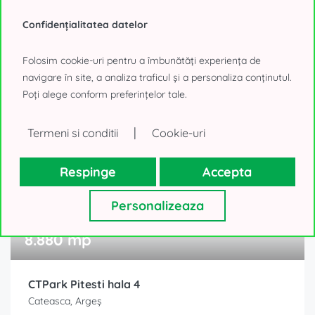
CTPark Pitesti hala 6
Confidențialitatea datelor
Cateasca, Argeș
Folosim cookie-uri pentru a îmbunătăți experiența de
Preț la cerere!
navigare în site, a analiza traficul și a personaliza conținutul.
Poți alege conform preferințelor tale.
|
Termeni si conditii
Cookie-uri
Respinge
Accepta
Personalizeaza
0% comision
8.880 mp
CTPark Pitesti hala 4
Cateasca, Argeș