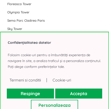
Floreasca Tower
Olympia Tower
Sema Parc Cladirea Paris
Sky Tower
Toate birourile de inchiriat din Bucuresti
Confidențialitatea datelor
Parc Industrial
Folosim cookie-uri pentru a îmbunătăți experiența de
navigare în site, a analiza traficul și a personaliza conținutul.
Eli Park Chitila
Poți alege conform preferințelor tale.
Logicor Mogosoaia
Olympian South East Bucharest Park
|
Termeni si conditii
Cookie-uri
P3 Logistic Park
Respinge
Accepta
Global Logistics Chitila
VGP Park Bucharest
Personalizeaza