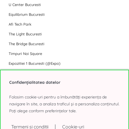
U Center Bucuresti
Equilibrium Bucuresti
Afi Tech Park
The Light Bucuresti
The Bridge Bucuresti
Timpuri Noi Square
Expozitiei 1 Bucuresti (@Expo)
J8 Office Park Bucuresti
Confidențialitatea datelor
Toate Business Park-urile Bucuresti
Folosim cookie-uri pentru a îmbunătăți experiența de
Birouri de inchiriat Bucuresti
navigare în site, a analiza traficul și a personaliza conținutul.
Poți alege conform preferințelor tale.
Floreasca Tower
Olympia Tower
|
Termeni si conditii
Cookie-uri