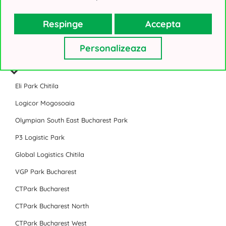
Sema Parc Cladirea Paris
Sky Tower
Respinge
Accepta
Toate birourile de inchiriat din Bucuresti
Personalizeaza
Parc Industrial
Eli Park Chitila
Logicor Mogosoaia
Olympian South East Bucharest Park
P3 Logistic Park
Global Logistics Chitila
VGP Park Bucharest
CTPark Bucharest
CTPark Bucharest North
CTPark Bucharest West