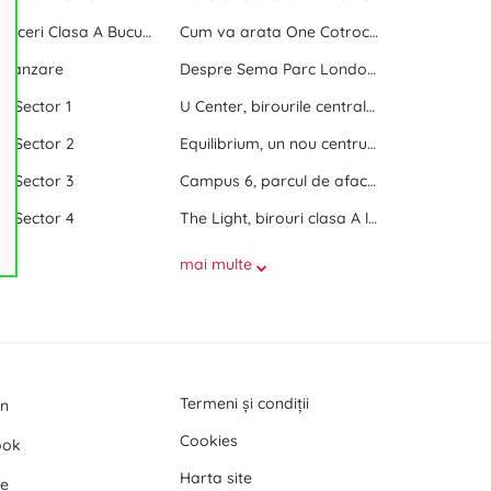
Centre de afaceri Clasa A Bucuresti
Cum va arata One Cotroceni Park
e vanzare
Despre Sema Parc London si Sema Parc Oslo
ri Sector 1
U Center, birourile centrale dintre doua parcuri
ri Sector 2
Equilibrium, un nou centru de birouri langa Promenada Mall
ri Sector 3
Campus 6, parcul de afaceri de langa Politehnica Bucuresti
ri Sector 4
The Light, birouri clasa A langa Politehnica Bucuresti
mai multe
Termeni și condiții
In
Cookies
ook
Harta site
e