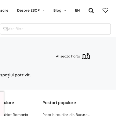
nzare
Despre ESOP
Blog
EN
Alte filtre
Afișează harta
pațiul potrivit.
opulare
Postari populare
inchiriat Romania
Piata birourilor din Bucuresti la inceput de 2025