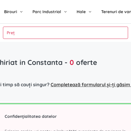
Birouri
Parc Industrial
Hale
Terenuri de va
chiriat in Constanta
-
0
oferte
i timp să cauți singur?
Completează formularul și-ți găsim s
hiriat Bucuresti
Parc Industrial
Cautari p
Confidențialitatea datelor
r
Eli Park Chitila
Birouri de 