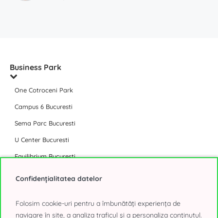
Business Park
One Cotroceni Park
Campus 6 Bucuresti
Sema Parc Bucuresti
U Center Bucuresti
Equilibrium Bucuresti
Afi Tech Park
Confidențialitatea datelor
The Light Bucuresti
Folosim cookie-uri pentru a îmbunătăți experiența de
The Bridge Bucuresti
navigare în site, a analiza traficul și a personaliza conținutul.