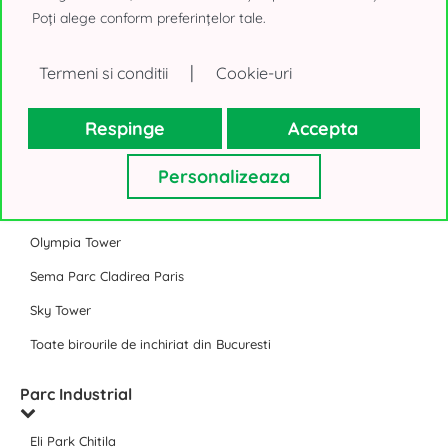
Timpuri Noi Square
Poți alege conform preferințelor tale.
Expozitiei 1 Bucuresti (@Expo)
|
Termeni si conditii
Cookie-uri
J8 Office Park Bucuresti
Toate Business Park-urile Bucuresti
Respinge
Accepta
Birouri de inchiriat Bucuresti
Personalizeaza
Floreasca Tower
Olympia Tower
Sema Parc Cladirea Paris
Sky Tower
Toate birourile de inchiriat din Bucuresti
Parc Industrial
Eli Park Chitila