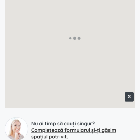
Nu ai timp să cauți singur?
Completează formularul și-ți găsim
spațiul potrivit.