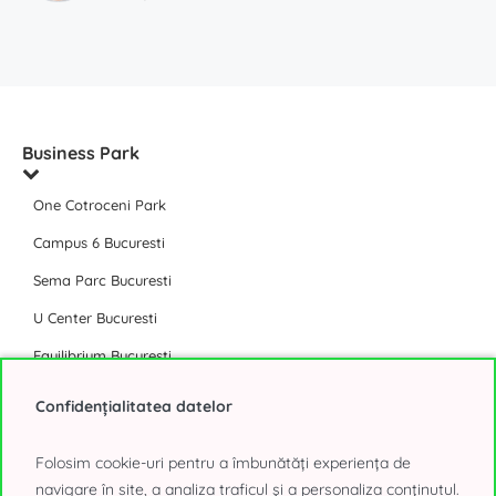
Business Park
One Cotroceni Park
Campus 6 Bucuresti
Sema Parc Bucuresti
U Center Bucuresti
Equilibrium Bucuresti
Afi Tech Park
Confidențialitatea datelor
The Light Bucuresti
Folosim cookie-uri pentru a îmbunătăți experiența de
The Bridge Bucuresti
navigare în site, a analiza traficul și a personaliza conținutul.