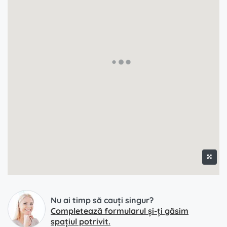
Nu ai timp să cauți singur?
Completează formularul și-ți găsim
spațiul potrivit.