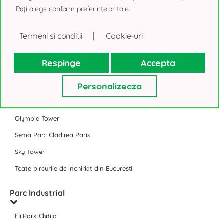
Timpuri Noi Square
Poți alege conform preferințelor tale.
Expozitiei 1 Bucuresti (@Expo)
|
Termeni si conditii
Cookie-uri
J8 Office Park Bucuresti
Toate Business Park-urile Bucuresti
Respinge
Accepta
Birouri de inchiriat Bucuresti
Personalizeaza
Floreasca Tower
Olympia Tower
Sema Parc Cladirea Paris
Sky Tower
Toate birourile de inchiriat din Bucuresti
Parc Industrial
Eli Park Chitila