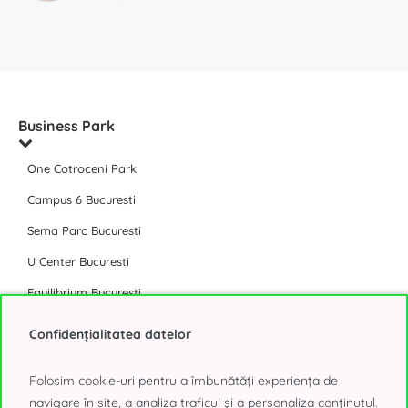
Business Park
One Cotroceni Park
Campus 6 Bucuresti
Sema Parc Bucuresti
U Center Bucuresti
Equilibrium Bucuresti
Afi Tech Park
Confidențialitatea datelor
The Light Bucuresti
Folosim cookie-uri pentru a îmbunătăți experiența de
The Bridge Bucuresti
navigare în site, a analiza traficul și a personaliza conținutul.