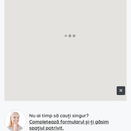
Nu ai timp să cauți singur?
Completează formularul și-ți găsim
spațiul potrivit.