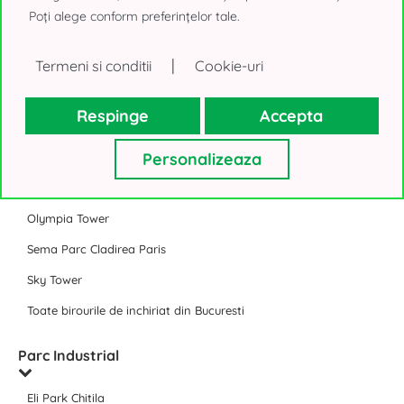
Timpuri Noi Square
Poți alege conform preferințelor tale.
Expozitiei 1 Bucuresti (@Expo)
|
Termeni si conditii
Cookie-uri
J8 Office Park Bucuresti
Toate Business Park-urile Bucuresti
Respinge
Accepta
Birouri de inchiriat Bucuresti
Personalizeaza
Floreasca Tower
Olympia Tower
Sema Parc Cladirea Paris
Sky Tower
Toate birourile de inchiriat din Bucuresti
Parc Industrial
Eli Park Chitila